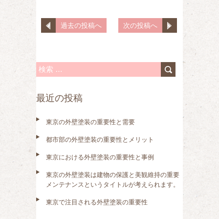
過去の投稿へ
次の投稿へ
検
索
最近の投稿
:
東京の外壁塗装の重要性と需要
都市部の外壁塗装の重要性とメリット
東京における外壁塗装の重要性と事例
東京の外壁塗装は建物の保護と美観維持の重要
メンテナンスというタイトルが考えられます。
東京で注目される外壁塗装の重要性